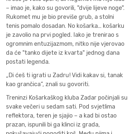
– imao je, kako su govorili, "dvije lijeve noge".
Rukomet mu je bio previše grub, a stolni
tenis pomalo dosadan. No košarka... košarku
je zavolio na prvi pogled. Iako je trenirao s
ogromnim entuzijazmom, nitko nije vjerovao
da će "tanko dijete iz kvarta" jednog dana
postati legenda.
„Di ćeš ti igrati u Zadru! Vidi kakav si, tanak
kao grančica“, znali su govoriti.
Treninzi Košarkaškog kluba Zadar počinjali su
svake večeri u sedam sati. Pod svjetlima
reflektora, teren je sjajio – a kad bi ostao
prazan, ispunili bi ga klinci iz grada,
pokušavajući pogoditi koš. Među njima i